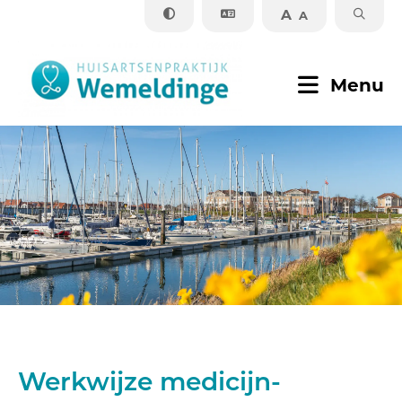
A
A
Sluiten
Menu
Praktijkinformatie
Zorginformatie
Contact
Werkwijze medicijn-