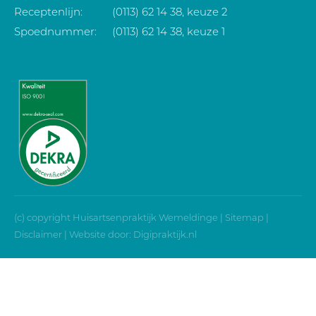
Receptenlijn:
(0113) 62 14 38, keuze 2
Spoednummer:
(0113) 62 14 38, keuze 1
(c) copyright Huisartsenpraktijk Wemeldinge |
Sitemap
|
Disclaimer
| Website door:
Digipraktijk.nl